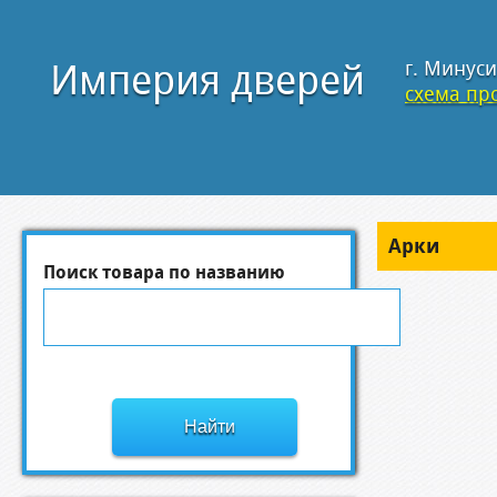
Империя дверей
г. Минуси
схема про
Арки
Поиск товара по названию