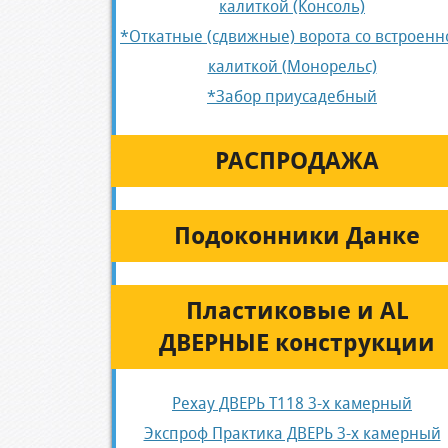
калиткой (Консоль)
*Откатные (сдвижные) ворота со встроенн
калиткой (Монорельс)
*Забор приусадебный
РАСПРОДАЖА
Подоконники Данке
Пластиковые и AL
ДВЕРНЫЕ конструкции
Рехау ДВЕРЬ Т118 3-х камерный
Экспроф Практика ДВЕРЬ 3-х камерный