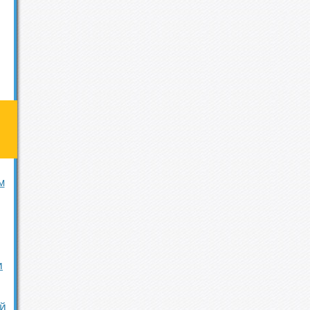
м
и
й