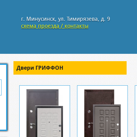
г. Минусинск, ул. Тимирязева, д. 9
схема проезда / контакты
Двери ГРИФФОН