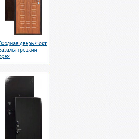
Входная дверь Форт
Базальт грецкий
орех