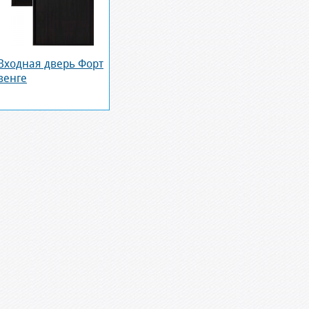
Входная дверь Форт
венге