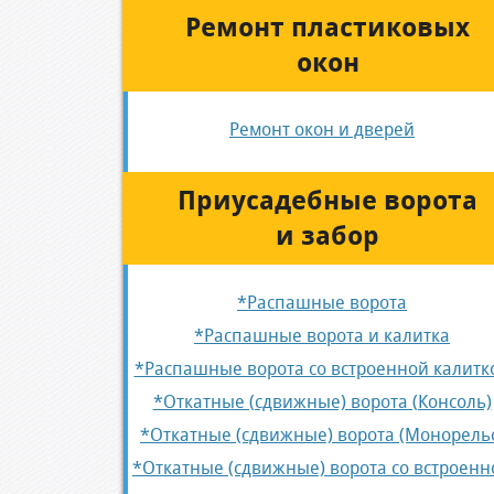
Ремонт пластиковых
окон
Ремонт окон и дверей
Приусадебные ворота
и забор
*Распашные ворота
*Распашные ворота и калитка
*Распашные ворота со встроенной калитк
*Откатные (сдвижные) ворота (Консоль)
*Откатные (сдвижные) ворота (Монорель
*Откатные (сдвижные) ворота со встроенн