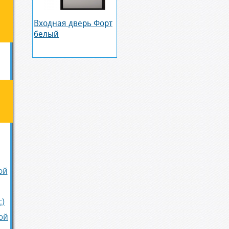
Входная дверь Форт
белый
ой
с)
ой