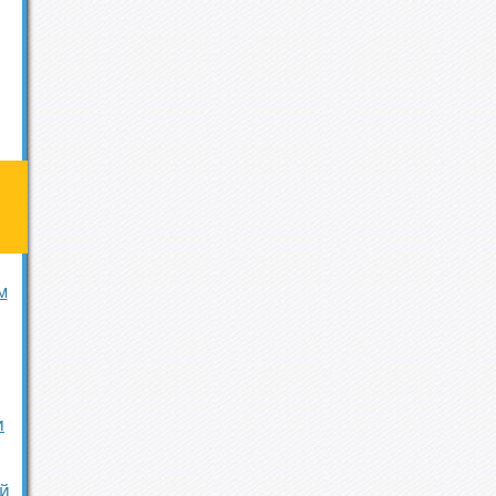
м
и
й