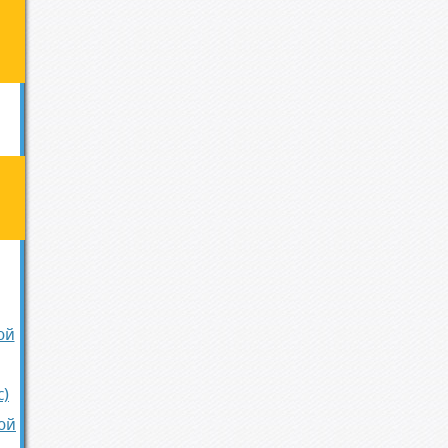
ой
с)
ой