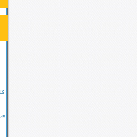
ых
ых