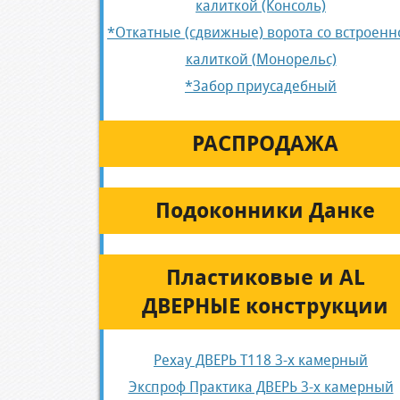
калиткой (Консоль)
*Откатные (сдвижные) ворота со встроенн
калиткой (Монорельс)
*Забор приусадебный
РАСПРОДАЖА
Подоконники Данке
Пластиковые и AL
ДВЕРНЫЕ конструкции
Рехау ДВЕРЬ Т118 3-х камерный
Экспроф Практика ДВЕРЬ 3-х камерный