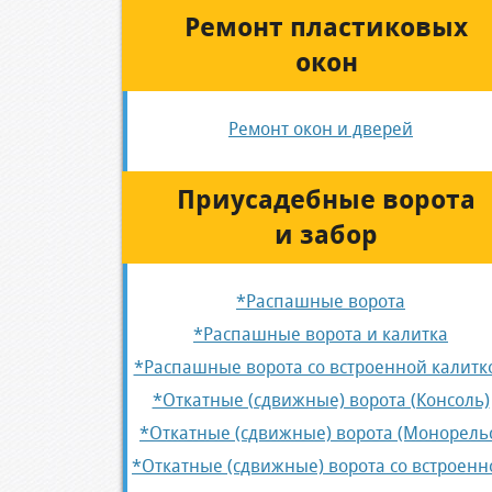
Ремонт пластиковых
окон
Ремонт окон и дверей
Приусадебные ворота
и забор
*Распашные ворота
*Распашные ворота и калитка
*Распашные ворота со встроенной калитк
*Откатные (сдвижные) ворота (Консоль)
*Откатные (сдвижные) ворота (Монорель
*Откатные (сдвижные) ворота со встроенн