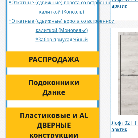
*Откатные (сдвижные) ворота со встроенной
арктик
калиткой (Консоль)
*Откатные (сдвижные) ворота со встроенной
калиткой (Монорельс)
*Забор приусадебный
РАСПРОДАЖА
Подоконники
Данке
Пластиковые и AL
Лофт 02 ПГ
ДВЕРНЫЕ
арктик
конструкции