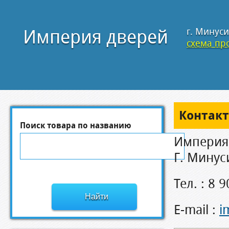
Империя дверей
г. Минуси
схема про
Контак
Поиск товара по названию
Империя
Г. Минуси
Тел. : 8 
E-mail :
i
m