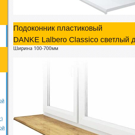
Подоконник пластиковый
DANKE Lalbero Classico светлый 
Ширина 100-700мм
ой
с)
ой