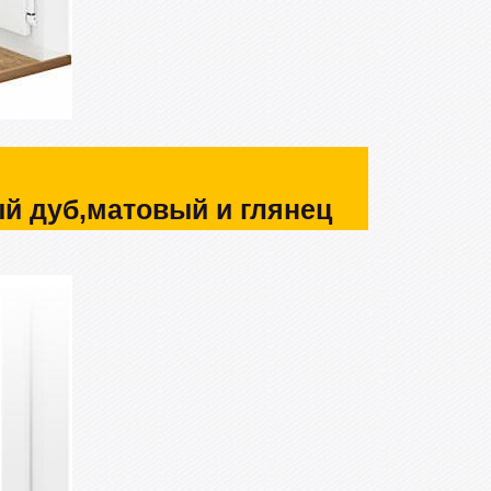
ый дуб,матовый и глянец