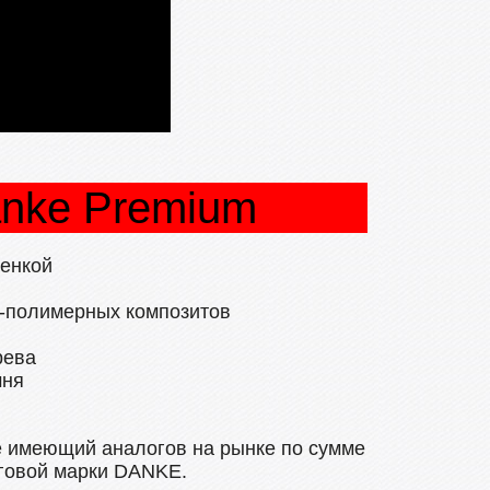
nke Premium
ленкой
о-полимерных композитов
рева
мня
не имеющий аналогов на рынке по сумме
рговой марки DANKE.