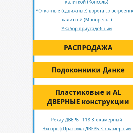
калиткой (Консоль)
*Откатные (сдвижные) ворота со встроенн
калиткой (Монорельс)
*Забор приусадебный
РАСПРОДАЖА
Подоконники Данке
Пластиковые и AL
ДВЕРНЫЕ конструкции
Рехау ДВЕРЬ Т118 3-х камерный
Экспроф Практика ДВЕРЬ 3-х камерный