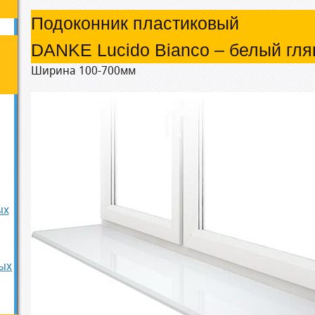
Подоконник пластиковый
DANKE Lucido Bianco – белый гля
Ширина 100-700мм
ых
ых