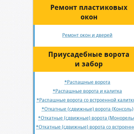
Ремонт пластиковых
окон
Ремонт окон и дверей
Приусадебные ворота
и забор
*Распашные ворота
*Распашные ворота и калитка
*Распашные ворота со встроенной калитк
*Откатные (сдвижные) ворота (Консоль)
*Откатные (сдвижные) ворота (Монорель
*Откатные (сдвижные) ворота со встроенн