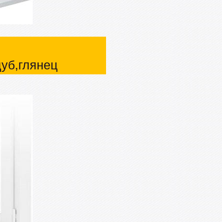
дуб,глянец