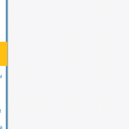
м
и
й