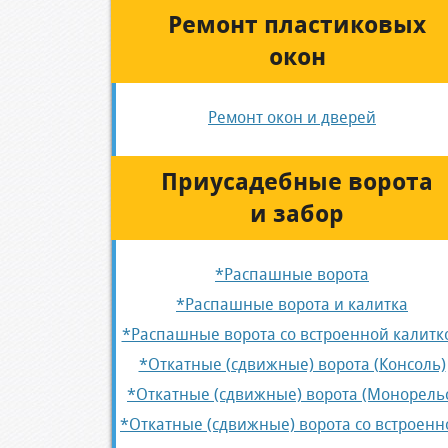
Ремонт пластиковых
окон
Ремонт окон и дверей
Приусадебные ворота
и забор
*Распашные ворота
*Распашные ворота и калитка
*Распашные ворота со встроенной калитк
*Откатные (сдвижные) ворота (Консоль)
*Откатные (сдвижные) ворота (Монорель
*Откатные (сдвижные) ворота со встроенн