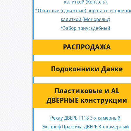
калиткой (Консоль)
*Откатные (сдвижные) ворота со встроенн
калиткой (Монорельс)
*Забор приусадебный
РАСПРОДАЖА
Подоконники Данке
Пластиковые и AL
ДВЕРНЫЕ конструкции
Рехау ДВЕРЬ Т118 3-х камерный
Экспроф Практика ДВЕРЬ 3-х камерный